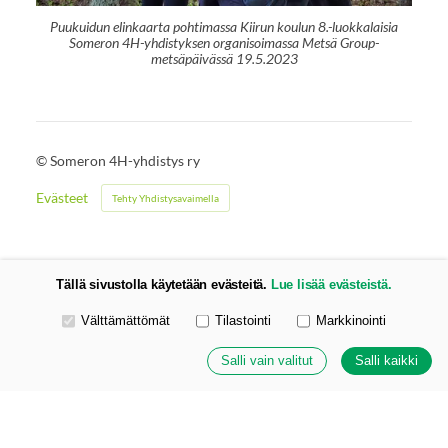
Puukuidun elinkaarta pohtimassa Kiirun koulun 8.-luokkalaisia
Someron 4H-yhdistyksen organisoimassa Metsä Group-
metsäpäivässä 19.5.2023
©
Someron 4H-yhdistys ry
Evästeet
Tehty Yhdistysavaimella
Tällä sivustolla käytetään evästeitä.
Lue lisää evästeistä.
Valitse käytettävät evästeet
Välttämättömät
Tilastointi
Markkinointi
Salli vain valitut
Salli kaikki