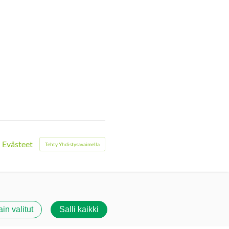
Evästeet
Tehty Yhdistysavaimella
ain valitut
Salli kaikki