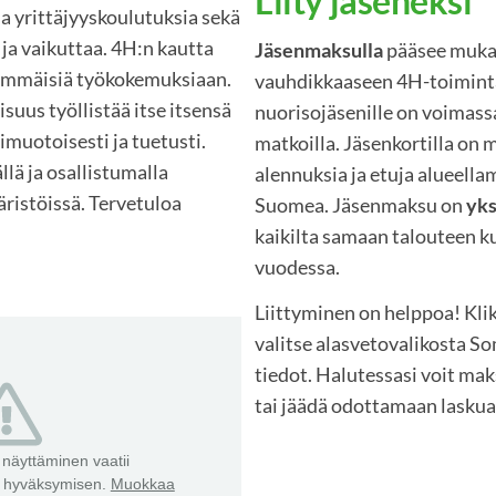
Liity jäseneksi
ja yrittäjyyskoulutuksia sekä
 ja vaikuttaa. 4H:n kautta
Jäsenmaksulla
pääsee mukaa
simmäisiä työkokemuksiaan.
vauhdikkaaseen 4H-toimint
suus työllistää itse itsensä
nuorisojäsenille on voimass
nimuotoisesti ja tuetusti.
matkoilla. Jäsenkortilla on 
lä ja osallistumalla
alennuksia ja etuja alueella
äristöissä. Tervetuloa
Suomea. Jäsenmaksu on
yks
kaikilta samaan talouteen k
vuodessa.
Liittyminen on helppoa! Klik
valitse alasvetovalikosta S
tiedot. Halutessasi voit ma
tai jäädä odottamaan lasku
näyttäminen vaatii
n hyväksymisen.
Muokkaa