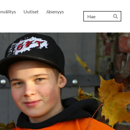
nvälitys
Uutiset
Jäsenyys
Hak
Hae