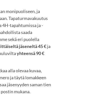
n monipuoliseen, ja
aan. Tapaturmavakuutus
a 4H-tapahtumissa ja -
mahdollista saada
mme sekä eri puolella
ittäiseltä jäseneltä 45 €
ja
uuluvilta
yhteensä 90 €
kaa alla olevaa kuvaa,
omero ja täytä lomakkeen
ksaa jäsenyyden saman tien
a postin mukana.