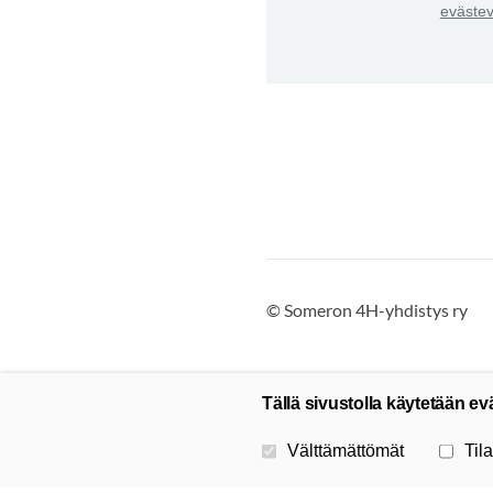
evästev
©
Someron 4H-yhdistys ry
Tällä sivustolla käytetään ev
Valitse käytettävät evästeet
Välttämättömät
Tila