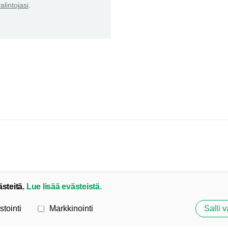
alintojasi
.
ästeitä.
Lue lisää evästeistä.
stointi
Markkinointi
Salli v