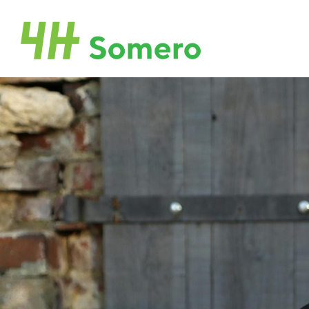
Siirry
sivun
Someron 4H-yhdistys ry
sisältöön