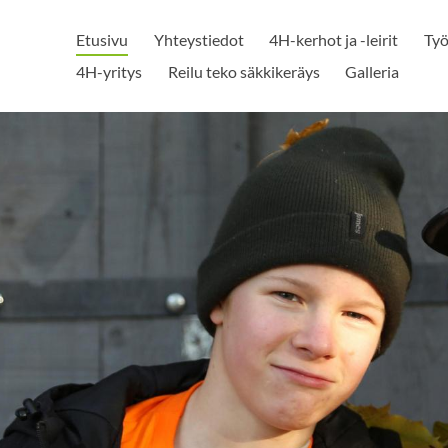
Etusivu
Yhteystiedot
4H-kerhot ja -leirit
Työ
4H-yritys
Reilu teko säkkikeräys
Galleria