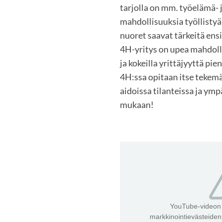
tarjolla on mm. työelämä- 
mahdollisuuksia työllistyä
nuoret saavat tärkeitä en
4H-yritys on upea mahdolli
ja kokeilla yrittäjyyttä pie
4H:ssa opitaan itse tekemäl
aidoissa tilanteissa ja ymp
mukaan!
YouTube-videon 
markkinointievästeide